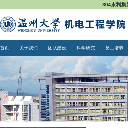
304永利集
首页
关于我们
团队建设
科学研究
员工培养